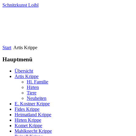
Schnitzkunst Loibl
Start
Artis Krippe
Hauptmenü
Übersicht
Artis Krippe
Hl. Familie
Hirten
Tiere
Neuheiten
E. Kostner Krippe
Fides Krippe
Heimatland Krippe
Hirten Krippe
Komet Krippe
Mahlknecht Krippe