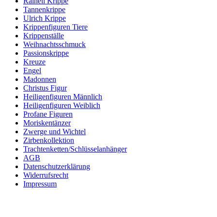
Rainell Krippe
Tannenkrippe
Ulrich Krippe
Krippenfiguren Tiere
Krippenställe
Weihnachtsschmuck
Passionskrippe
Kreuze
Engel
Madonnen
Christus Figur
Heiligenfiguren Männlich
Heiligenfiguren Weiblich
Profane Figuren
Moriskentänzer
Zwerge und Wichtel
Zirbenkollektion
Trachtenketten/Schlüsselanhänger
AGB
Datenschutzerklärung
Widerrufsrecht
Impressum